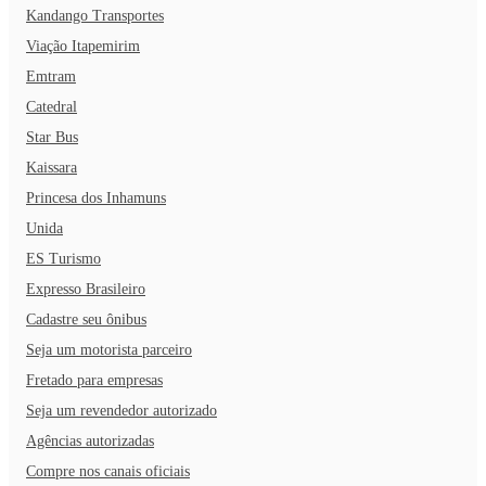
Kandango Transportes
Viação Itapemirim
Emtram
Catedral
Star Bus
Kaissara
Princesa dos Inhamuns
Unida
ES Turismo
Expresso Brasileiro
Cadastre seu ônibus
Seja um motorista parceiro
Fretado para empresas
Seja um revendedor autorizado
Agências autorizadas
Compre nos canais oficiais